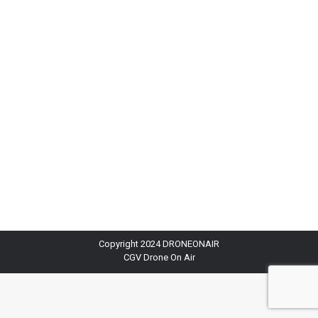
Formation drone intra entreprise avec Drone On
AirFormation drone intra entreprise – Au
programme CATS, pratique, photogrammétrie,
Lidar… Semaine 100% intra entreprise pour une
partie de l’équipe formation de « Drone on air » !
Durant cette semaine dédiée à la formation drone
intra entreprise, trois de nos instructeurs
chevronnés se sont déplacés au sein de
diverses…
Copyright 2024 DRONEONAIR
CGV Drone On Air