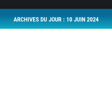
ARCHIVES DU JOUR :
10 JUIN 2024
Vous êtes ici :
Formation drone intra entreprise
Société
Par
Drone On Air
10 juin 2024