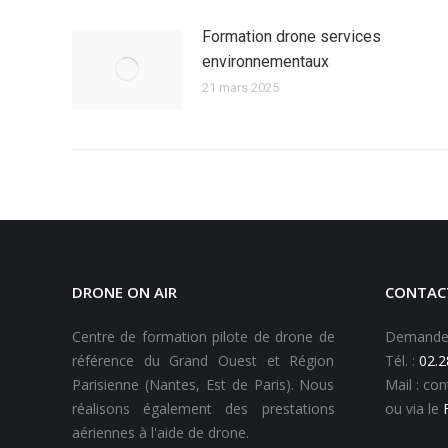
Formation drone services
environnementaux
21 mars 2025
DRONE ON AIR
CONTAC
Centre de formation pilote de drone de
Demande d
référence du Grand Ouest et Région
Tél. :
02.2
Parisienne (Nantes, Est de Paris). Nous
Mail : co
réalisons également des prestations
ou via le
aériennes à l'aide de drone.