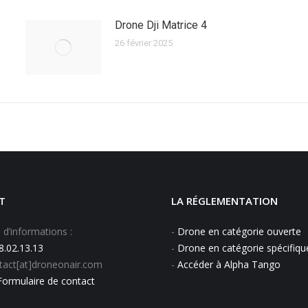
Drone Dji Matrice 4
26 février 2025
T
LA RÉGLEMENTATION
’informations :
-
Drone en catégorie ouverte
8.02.13.13
-
Drone en catégorie spécifiqu
ntact[at]droneonair.com
-
Accéder à Alpha Tango
Formulaire de contact