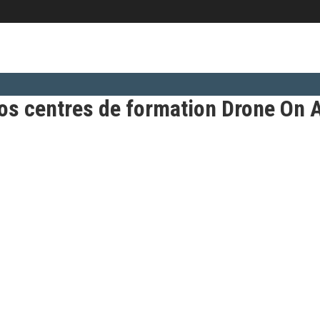
os centres de formation Drone On A
Plouay – Dpt 56
En savoir plus