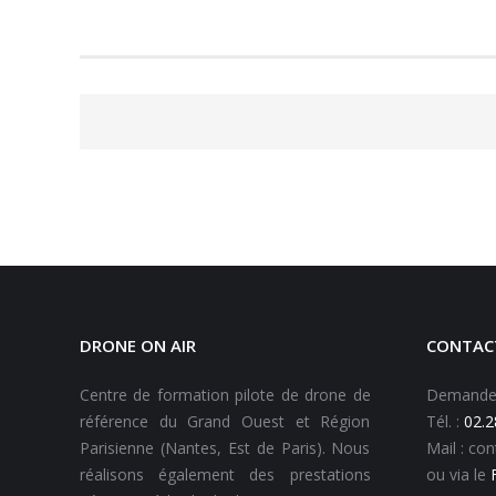
DRONE ON AIR
CONTAC
Centre de formation pilote de drone de
Demande d
référence du Grand Ouest et Région
Tél. :
02.2
Parisienne (Nantes, Est de Paris). Nous
Mail : co
réalisons également des prestations
ou via le